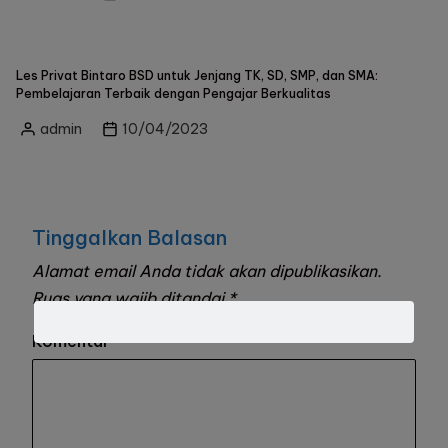
Les Privat Bintaro BSD untuk Jenjang TK, SD, SMP, dan SMA:
Pembelajaran Terbaik dengan Pengajar Berkualitas
admin
10/04/2023
Tinggalkan Balasan
Alamat email Anda tidak akan dipublikasikan.
Ruas yang wajib ditandai
*
Komentar
*