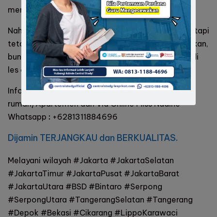
mengingat itu hingga mereka dewasa.
Nah, untuk mendapatkan pengajaran yang asik, tetapi
tetap membuat si kecil paham materi yang diajarkan,
bunda bisa berikan kepercayaan itu kepada kami di
les calistung Guru Les Privat.
Info Lengkap
Guru Private Datang Ke
rumah
/Apartemen dan Via Online Miss Nadine
Whatsapp
:
+6281311884696
Dijamin TERJANGKAU dan BERKUALITAS.
Melayani wilayah #Jakarta #JakartaSelatan
#JakartaTimur #JakartaPusat #JakartaBarat
#JakartaUtara #BSD #Bintaro #Serpong
#SerpongUtara #TangerangSelatan #Tangerang
#Depok #Bekasi #Cikarang #LippoKarawaci