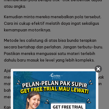
atau angka.
Kemudian minta mereka menebalkan pola tersebut.
Cara ini cukup efektif melatih daya ingat sekaligus
kemampuan motoriknya.
Metode les calistung di atas bisa bunda terapkan
secara bertahap dan perlahan. Jangan terbutu-buru.
Pastikan mereka menguasai satu materi terlebih
dahulu baru masuk ke level yang lebih kompleks.
Ajak juga mereka belajar dengan cara yang
menyenangkan. Jangan sampai karena terlalu banyak
materi yang dipelajari, anak-anak jadi beranggapan
bahwa belajar adalah kegiatan yang tidak
menyenangkan.
Karena kalau sudah begitu, mereka akan terus