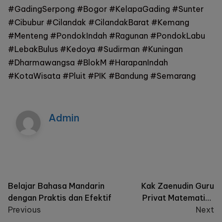
#GadingSerpong #Bogor #KelapaGading #Sunter
#Cibubur #Cilandak #CilandakBarat #Kemang
#Menteng #PondokIndah #Ragunan #PondokLabu
#LebakBulus #Kedoya #Sudirman #Kuningan
#Dharmawangsa #BlokM #HarapanIndah
#KotaWisata #Pluit #PIK #Bandung #Semarang
Admin
Post
Belajar Bahasa Mandarin
Kak Zaenudin Guru
dengan Praktis dan Efektif
Privat Matematika
navigation
Previous
Terbaik
Next