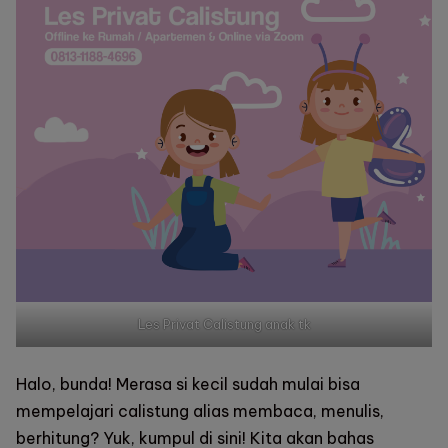
Anak
Les Privat Calistung anak tk
Halo, bunda! Merasa si kecil sudah mulai bisa
mempelajari calistung alias membaca, menulis,
berhitung? Yuk, kumpul di sini! Kita akan bahas