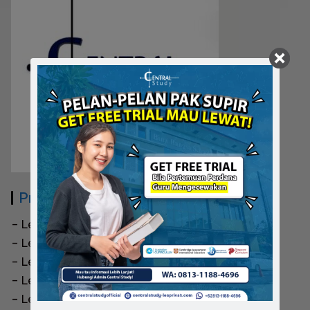
Progralm Les Private
–
Les Privat Calistung PAUD/TK
–
Les Privat SD SMP SMA
–
Les Privat SBMPTN & SIMAK UI
– Les Privat Mahasiswa
–
Les Privat Mandarin