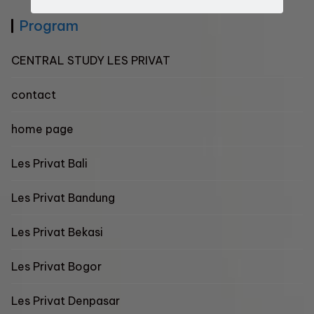
Program
CENTRAL STUDY LES PRIVAT
contact
home page
Les Privat Bali
Les Privat Bandung
Les Privat Bekasi
Les Privat Bogor
Les Privat Denpasar