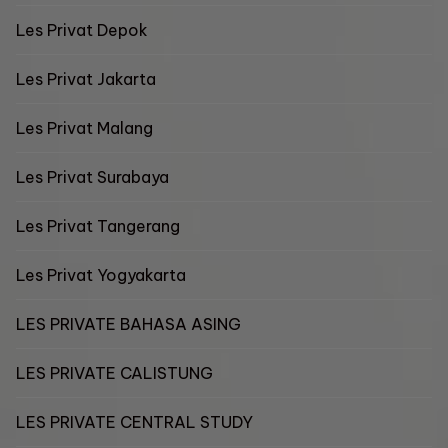
Les Privat Depok
Les Privat Jakarta
Les Privat Malang
Les Privat Surabaya
Les Privat Tangerang
Les Privat Yogyakarta
LES PRIVATE BAHASA ASING
LES PRIVATE CALISTUNG
LES PRIVATE CENTRAL STUDY