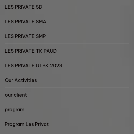
LES PRIVATE SD
LES PRIVATE SMA
LES PRIVATE SMP
LES PRIVATE TK PAUD
LES PRIVATE UTBK 2023
Our Activities
our client
program
Program Les Privat