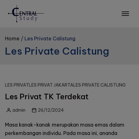
Skip
to
content
Home
Les Private Calistung
Les Private Calistung
LES PRIVAT
LES PRIVAT JAKARTA
LES PRIVATE CALISTUNG
Les Privat TK Terdekat
admin
26/12/2024
Posted
by
Masa kanak-kanak merupakan masa emas dalam
perkembangan individu. Pada masa ini, ananda