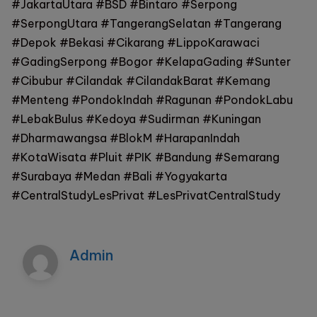
#JakartaUtara #BSD #Bintaro #Serpong
#SerpongUtara #TangerangSelatan #Tangerang
#Depok #Bekasi #Cikarang #LippoKarawaci
#GadingSerpong #Bogor #KelapaGading #Sunter
#Cibubur #Cilandak #CilandakBarat #Kemang
#Menteng #PondokIndah #Ragunan #PondokLabu
#LebakBulus #Kedoya #Sudirman #Kuningan
#Dharmawangsa #BlokM #HarapanIndah
#KotaWisata #Pluit #PIK #Bandung #Semarang
#Surabaya #Medan #Bali #Yogyakarta
#CentralStudyLesPrivat #LesPrivatCentralStudy
Admin