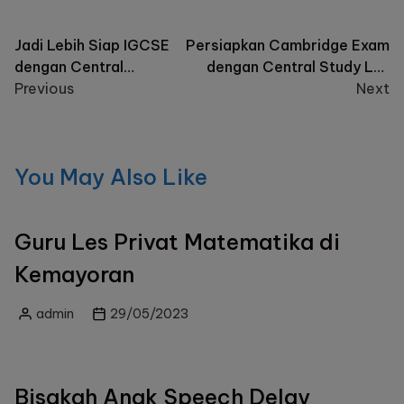
Post
Jadi Lebih Siap IGCSE
Persiapkan Cambridge Exam
dengan Central
dengan Central Study Les
navigation
Study!
Previous
Privat
Next
You May Also Like
Guru Les Privat Matematika di
Kemayoran
admin
29/05/2023
Posted
by
Bisakah Anak Speech Delay