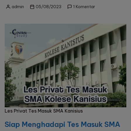
pada
admin
05/08/2023
1 Komentar
Posted
Lebih
by
Siap
Masuk
SMA
Kanisius
dengan
Central
Study
Les
Privat!
Les Privat Tes Masuk SMA Kanisius
Siap Menghadapi Tes Masuk SMA