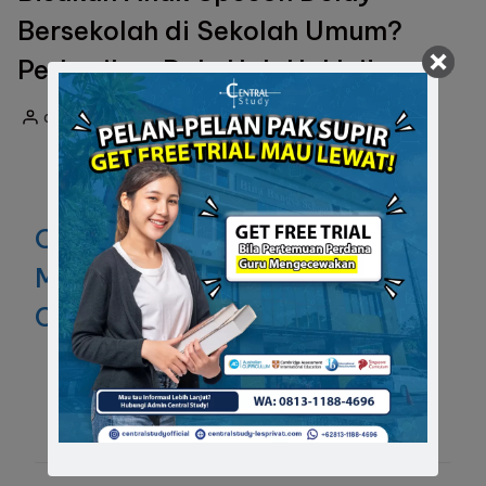
Bersekolah di Sekolah Umum?
Perhatikan Dulu Hal-Hal Ini!
admin
19/04/2026
Posted
by
One thought on “
Lebih Siap
Masuk SMA Kanisius dengan
Central Study Les Privat!
”
Ping-balik:
Meningkatkan Kemampuan
Calistung Melalui Les Privat