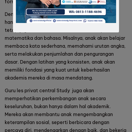
formal yang lebih tinggi.
Dengan bimbingan yang tepat, anak-anak tidak
hanya diajarkan untuk mengenali huruf dan angka,
tetapi juga dilatih untuk memahami konsep dasar
matematika dan bahasa. Misalnya, anak akan belajar
membaca kata sederhana, memahami urutan angka,
serta melakukan penjumlahan dan pengurangan
dasar. Dengan latihan yang konsisten, anak akan
memiliki fondasi yang kuat untuk keberhasilan
akademis mereka di masa mendatang.
Guru les privat
central Study
juga akan
memperhatikan perkembangan anak secara
keseluruhan, bukan hanya dalam hal akademik.
Mereka akan membantu anak mengembangkan
keterampilan sosial, seperti berbicara dengan
percaya diri, mendengarkan dengan baik, dan bekerja