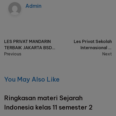
Admin
Post
LES PRIVAT MANDARIN
Les Privat Sekolah
TERBAIK JAKARTA BSD
Internasional di
navigation
TANGERANG
Previous
Setiabudi Bandung
Next
You May Also Like
Ringkasan materi Sejarah
Indonesia kelas 11 semester 2