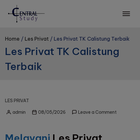
Skip
to
content
Home
Les Privat
Les Privat TK Calistung Terbaik
Les Privat TK Calistung
Terbaik
LES PRIVAT
on
admin
08/05/2026
Leave a Comment
Posted
Les
by
Privat
TK
Melayani
Les Privat
Calistung