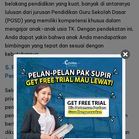
belakang pendidikan yang kuat, banyak di antaranya
lulusan dari jurusan Pendidikan Guru Sekolah Dasar
(PGSD) yang memiliki kompetensi khusus dalam
mengajar anak-anak usia TK. Dengan pendekatan ini,
Anda dapat yakin bahwa anak Anda mendapatkan
bimbingan yang tepat dan sesuai dengan
kebutuhannya.
5. Pengajaran yang Berfokus pada
Pengembangan Keterampilan Dasar
Selain menyesuaikan gaya belajar anak, guru
les
privat Calistung terbaik
juga berfokus pada
pengembangan keterampilan dasar yang sangat
penting bagi anak usia dini. Membaca, menulis, dan
berhitung adalah keterampilan dasar yang harus
dikuasai anak sebelum masuk ke jenjang pendidikan