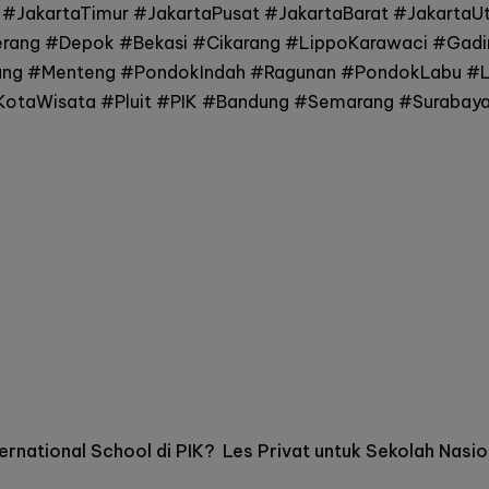
n #JakartaTimur #JakartaPusat #JakartaBarat #Jakarta
rang #Depok #Bekasi #Cikarang #LippoKarawaci #Gad
ang #Menteng #PondokIndah #Ragunan #PondokLabu #L
taWisata #Pluit #PIK #Bandung #Semarang #Surabaya
ternational School di PIK?
Les Privat untuk Sekolah Nasion