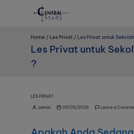
Skip
to
content
Home
Les Privat
Les Privat untuk Sekolah
Les Privat untuk Sekol
?
LES PRIVAT
admin
09/05/2026
Leave a Comme
Posted
by
Apakah Anda Sedang