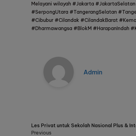
Melayani wilayah #Jakarta #JakartaSelata
#SerpongUtara #TangerangSelatan #Tange
#Cibubur #Cilandak #CilandakBarat #Kem
#Dharmawangsa #BlokM #HarapanIndah #Ko
Admin
Post
Les Privat untuk Sekolah Nasional Plus & In
Previous
navigation