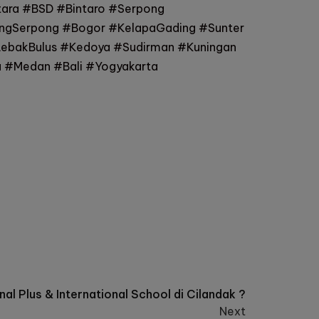
Utara #BSD #Bintaro #Serpong
ingSerpong #Bogor #KelapaGading #Sunter
ebakBulus #Kedoya #Sudirman #Kuningan
 #Medan #Bali #Yogyakarta
al Plus & International School di Cilandak ?
Next