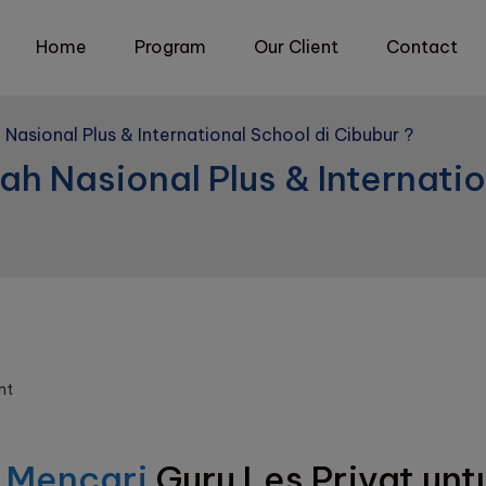
Home
Program
Our Client
Contact
 Nasional Plus & International School di Cibubur ?
ah Nasional Plus & Internati
on
nt
Les
Privat
untuk
 Mencari
Guru Les Privat un
Sekolah