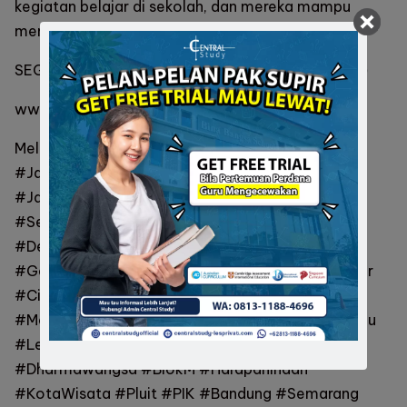
kegiatan belajar di sekolah, dan mereka mampu
memakasimalkan potensi akademik mereka.
SEGERA Hub kami di:
0813-1188-4696
(Call/WA)
www.centralstudy-lesprivat.com
Melayani wilayah #Jakarta #JakartaSelatan
#JakartaTimur #JakartaPusat #JakartaBarat
#JakartaUtara #BSD #Bintaro #Serpong
#SerpongUtara #TangerangSelatan #Tangerang
#Depok #Bekasi #Cikarang #LippoKarawaci
#GadingSerpong #Bogor #KelapaGading #Sunter
#Cibubur #Cilandak #CilandakBarat #Kemang
#Menteng #PondokIndah #Ragunan #PondokLabu
#LebakBulus #Kedoya #Sudirman #Kuningan
#Dharmawangsa #BlokM #HarapanIndah
#KotaWisata #Pluit #PIK #Bandung #Semarang