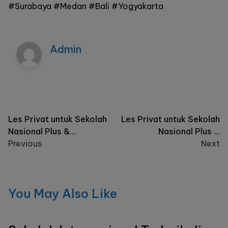
#Surabaya #Medan #Bali #Yogyakarta
Admin
Post
Les Privat untuk Sekolah
Les Privat untuk Sekolah
Nasional Plus &
Nasional Plus &
navigation
International School di
Previous
International School
Next
Pondok Gede ?
Terbaik di Kota Malang?
You May Also Like