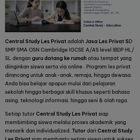
Central Study Les Privat
adalah
Jasa Les Privat S
D
SMP SMA OSN Cambridge IGCSE A/AS level IBDP HL/
SL dengan
guru datang ke rumah
atau tempat yang
diinginkan siswa serta via online . Program les privat
dirancang untuk anak-anak, remaja, hingga dewasa.
Anda bisa belajar apapun mulai dari pelajaran
sekolah hingga berbagai skill khusus seperti bahasa
asing, teknologi informasi, hingga seni & olah raga.
Setiap tutor
Central Study Les Privat
siap
membimbing siswa melalui proses akademik yang
menarik dan individualized.
Tutor
dari
Central Study
Les Privat
siap membantu setiap siswa untuk sukses