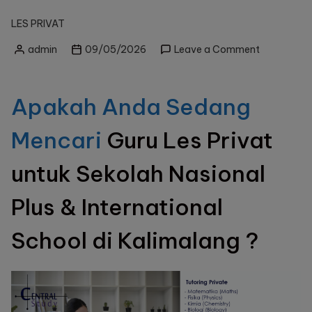
LES PRIVAT
on
admin
09/05/2026
Leave a Comment
Posted
Les
by
Privat
untuk
Apakah Anda Sedang
Sekolah
Nasional
Mencari
Guru Les Privat
Plus
&
untuk Sekolah Nasional
Internation
School
di
Plus & International
Kalimalang
?
School di Kalimalang ?