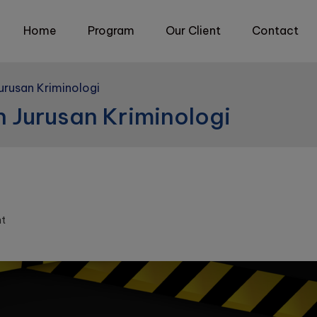
Home
Program
Our Client
Contact
urusan Kriminologi
h Jurusan Kriminologi
on
t
Melihat
Prospek
Kuliah
Jurusan
Kriminologi