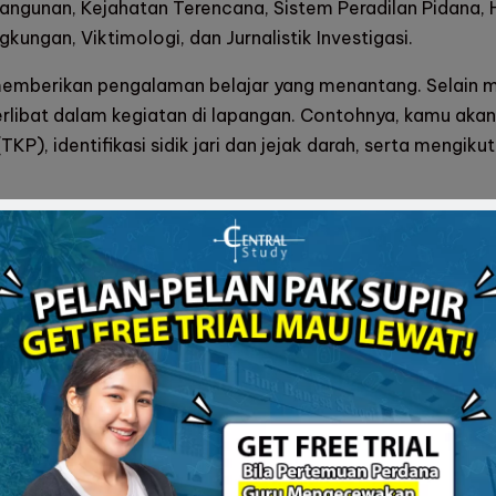
angunan, Kejahatan Terencana, Sistem Peradilan Pidana, 
kungan, Viktimologi, dan Jurnalistik Investigasi.
 memberikan pengalaman belajar yang menantang. Selain
terlibat dalam kegiatan di lapangan. Contohnya, kamu aka
KP), identifikasi sidik jari dan jejak darah, serta mengiku
enjadi seorang profesional yang berperan penting dala
i lembaga pemerintah dan swasta menjadikan jurusan krimi
tertiban sosial.
capai hasil yang lebih baik? Bergabunglah dengan Centra
sonal untuk mencapai kesuksesan akademikmu! Dengan tut
kungan belajar yang nyaman, kami siap membantu membimb
 Les Privat!