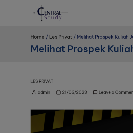
Skip
to
content
Home
Les Privat
Melihat Prospek Kuliah J
Melihat Prospek Kulia
LES PRIVAT
admin
21/06/2023
Leave a Commen
Posted
by