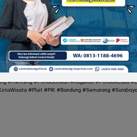
ai Kriminologi atau topik-topik lainnya, jangan ragu unt
y Les Privat
, kamu dapat memilih guru yang sesuai denga
ekarang dan persiapkan dirimu untuk menjadi juara!
l/WA)
n #JakartaTimur #JakartaPusat #JakartaBarat #Jakarta
rang #Depok #Bekasi #Cikarang #LippoKarawaci #Gad
ang #Menteng #PondokIndah #Ragunan #PondokLabu #L
taWisata #Pluit #PIK #Bandung #Semarang #Surabaya