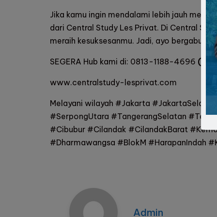
Jika kamu ingin mendalami lebih jauh mengen
dari
Central Study Les Privat
. Di
Central Stud
meraih kesuksesanmu. Jadi, ayo bergabung s
SEGERA Hub kami di:
0813-1188-4696
(Cal
www.centralstudy-lesprivat.com
Melayani wilayah #Jakarta #JakartaSelata
#SerpongUtara #TangerangSelatan #Tange
#Cibubur #Cilandak #CilandakBarat #Kem
#Dharmawangsa #BlokM #HarapanIndah #Ko
Admin