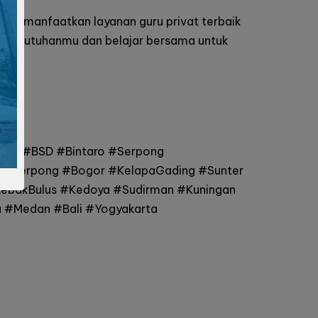
uk memanfaatkan layanan guru privat terbaik
n kebutuhanmu dan belajar bersama untuk
Utara #BSD #Bintaro #Serpong
ingSerpong #Bogor #KelapaGading #Sunter
ebakBulus #Kedoya #Sudirman #Kuningan
 #Medan #Bali #Yogyakarta