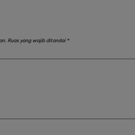
Posted
by
an.
Ruas yang wajib ditandai
*