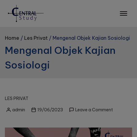
Skip
to
content
Home
Les Privat
Mengenal Objek Kajian Sosiologi
Mengenal Objek Kajian
Sosiologi
LES PRIVAT
on
admin
19/06/2023
Leave a Comment
Posted
Mengenal
by
Objek
Kajian
Sosiologi