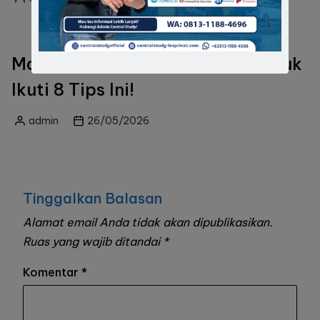
Posted
by
Mau Masuk ke SMA Unggulan? Yuk
Ikuti 8 Tips Ini!
admin
26/05/2026
Posted
by
Tinggalkan Balasan
Alamat email Anda tidak akan dipublikasikan.
Ruas yang wajib ditandai
*
Komentar
*