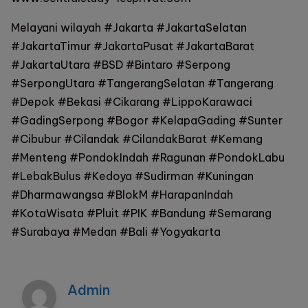
Melayani wilayah #Jakarta #JakartaSelatan
#JakartaTimur #JakartaPusat #JakartaBarat
#JakartaUtara #BSD #Bintaro #Serpong
#SerpongUtara #TangerangSelatan #Tangerang
#Depok #Bekasi #Cikarang #LippoKarawaci
#GadingSerpong #Bogor #KelapaGading #Sunter
#Cibubur #Cilandak #CilandakBarat #Kemang
#Menteng #PondokIndah #Ragunan #PondokLabu
#LebakBulus #Kedoya #Sudirman #Kuningan
#Dharmawangsa #BlokM #HarapanIndah
#KotaWisata #Pluit #PIK #Bandung #Semarang
#Surabaya #Medan #Bali #Yogyakarta
Admin