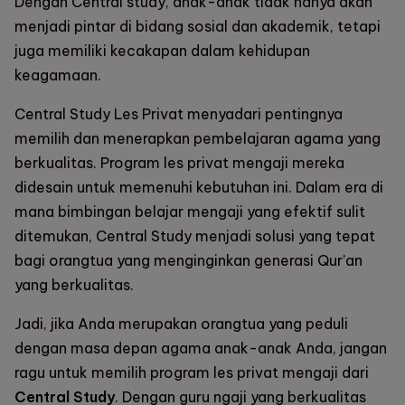
Dengan Central study, anak-anak tidak hanya akan
menjadi pintar di bidang sosial dan akademik, tetapi
juga memiliki kecakapan dalam kehidupan
keagamaan.
Central Study Les Privat menyadari pentingnya
memilih dan menerapkan pembelajaran agama yang
berkualitas. Program les privat mengaji mereka
didesain untuk memenuhi kebutuhan ini. Dalam era di
mana bimbingan belajar mengaji yang efektif sulit
ditemukan, Central Study menjadi solusi yang tepat
bagi orangtua yang menginginkan generasi Qur’an
yang berkualitas.
Jadi, jika Anda merupakan orangtua yang peduli
dengan masa depan agama anak-anak Anda, jangan
ragu untuk memilih program les privat mengaji dari
Central Study
. Dengan guru ngaji yang berkualitas