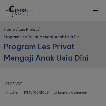
Skip
to
content
Home
Les Privat
Program Les Privat Mengaji Anak Usia Dini
Program Les Privat
Mengaji Anak Usia Dini
LES PRIVAT
on
admin
15/06/2023
Leave a Comment
Posted
Program
by
Les