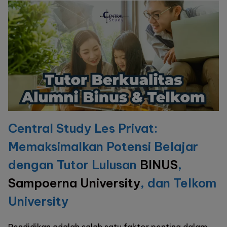
Study
Alumni
Binus
Berkualitas
Central Study Les Privat:
Memaksimalkan Potensi Belajar
dengan Tutor Lulusan
BINUS
,
Sampoerna University
, dan Telkom
University
Pendidikan adalah salah satu faktor penting dalam