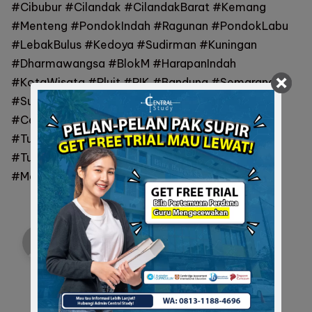
#Cibubur #Cilandak #CilandakBarat #Kemang
#Menteng #PondokIndah #Ragunan #PondokLabu
#LebakBulus #Kedoya #Sudirman #Kuningan
#Dharmawangsa #BlokM #HarapanIndah
#KotaWisata #Pluit #PIK #Bandung #Semarang
#Surabaya #Medan #Bali #Yogyakarta
#CentralStudyLesPrivat #TutorLulusanBINUS
#TutorLulusanSampoernaUniversity
#TutorLulusanTelkomUniversity
#MasaDepanCerahAnak
Admin