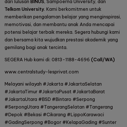
dari lulusan
BINUS
, Sampoerna University, dan
Telkom University
. Kami berkomitmen untuk
memberikan pengalaman belajar yang menginspirasi,
memotivasi, dan membantu anak Anda mencapai
potensi belajar terbaik mereka. Segera hubungi kami
dan bersama kita wujudkan prestasi akademik yang
gemilang bagi anak tercinta.
SEGERA Hub kami di:
0813-1188-4696
(Call/WA)
www.centralstudy-lesprivat.com
Melayani wilayah #Jakarta #JakartaSelatan
#JakartaTimur #JakartaPusat #JakartaBarat
#JakartaUtara #BSD #Bintaro #Serpong
#SerpongUtara #TangerangSelatan #Tangerang
#Depok #Bekasi #Cikarang #LippoKarawaci
#GadingSerpong #Bogor #KelapaGading #Sunter