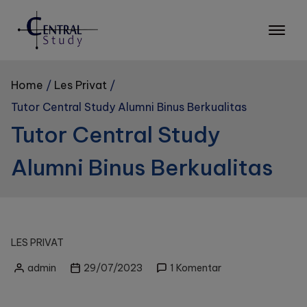
Skip
to
content
Home
Les Privat
Tutor Central Study Alumni Binus Berkualitas
Tutor Central Study
Alumni Binus Berkualitas
LES PRIVAT
pada
admin
29/07/2023
1 Komentar
Posted
Tutor
by
Central