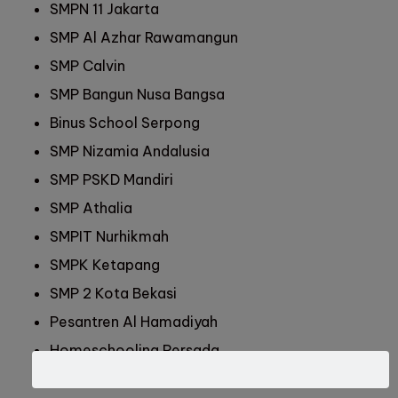
SMPN 11 Jakarta
SMP Al Azhar Rawamangun
SMP Calvin
SMP Bangun Nusa Bangsa
Binus School Serpong
SMP Nizamia Andalusia
SMP PSKD Mandiri
SMP Athalia
SMPIT Nurhikmah
SMPK Ketapang
SMP 2 Kota Bekasi
Pesantren Al Hamadiyah
Homeschooling Persada
Ponpes Modern Darus-Sholihin