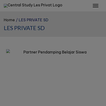
Home
LES PRIVATE SD
LES PRIVATE SD
Specialist Guru Les Privat Datang
ke Rumah!
Central Study Les Privat adalah Pusat Layanan
Spesialist Guru Les Privat DATANG KE RUMAH!
Daftar Sekarang!