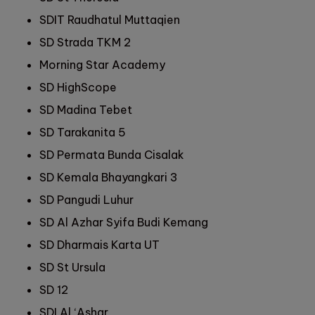
SDIT Raudhatul Muttaqien
SD Strada TKM 2
Morning Star Academy
SD HighScope
SD Madina Tebet
SD Tarakanita 5
SD Permata Bunda Cisalak
SD Kemala Bhayangkari 3
SD Pangudi Luhur
SD Al Azhar Syifa Budi Kemang
SD Dharmais Karta UT
SD St Ursula
SD 12
SDI Al ‘Ashar